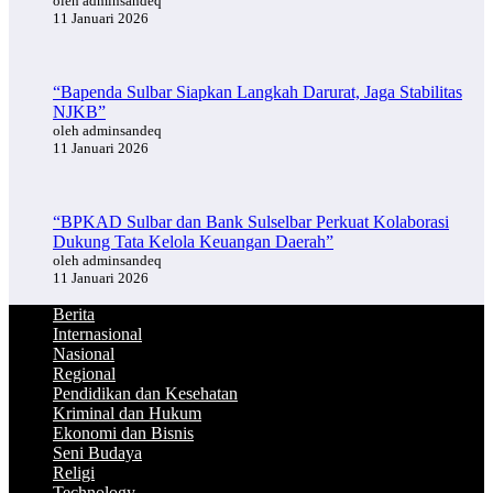
oleh adminsandeq
11 Januari 2026
“Bapenda Sulbar Siapkan Langkah Darurat, Jaga Stabilitas
NJKB”
oleh adminsandeq
11 Januari 2026
“BPKAD Sulbar dan Bank Sulselbar Perkuat Kolaborasi
Dukung Tata Kelola Keuangan Daerah”
oleh adminsandeq
11 Januari 2026
Berita
Internasional
Nasional
Regional
Pendidikan dan Kesehatan
Kriminal dan Hukum
Ekonomi dan Bisnis
Seni Budaya
Religi
Technology