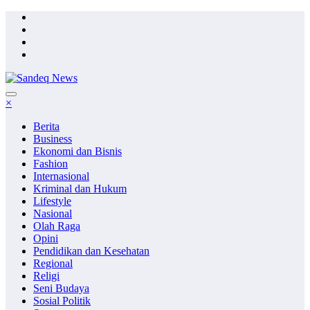
Skip
to
content
×
Berita
Business
Ekonomi dan Bisnis
Fashion
Internasional
Kriminal dan Hukum
Lifestyle
Nasional
Olah Raga
Opini
Pendidikan dan Kesehatan
Regional
Religi
Seni Budaya
Sosial Politik