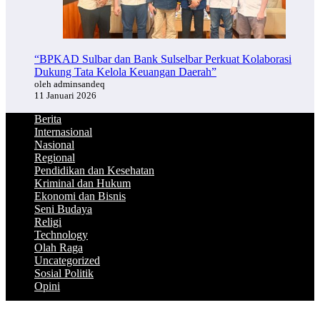
“BPKAD Sulbar dan Bank Sulselbar Perkuat Kolaborasi
Dukung Tata Kelola Keuangan Daerah”
oleh adminsandeq
11 Januari 2026
Berita
Internasional
Nasional
Regional
Pendidikan dan Kesehatan
Kriminal dan Hukum
Ekonomi dan Bisnis
Seni Budaya
Religi
Technology
Olah Raga
Uncategorized
Sosial Politik
Opini
Berita dan media
Sandeq News
2026 | Powered By
SpiceThemes