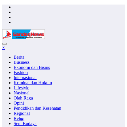
Skip
to
content
×
Berita
Business
Ekonomi dan Bisnis
Fashion
Internasional
Kriminal dan Hukum
Lifestyle
Nasional
Olah Raga
Opini
Pendidikan dan Kesehatan
Regional
Religi
Seni Budaya