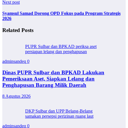
Next post
Syamsul Samad Dorong OPD Fokus pada Program Strategis
2026
Related Posts
PUPR Sulbar dan BPKAD periksa aset
persiapan lelang dan penghapusan
adminsandeq
0
Dinas PUPR Sulbar dan BPKAD Lakukan
Pemeriksaan Aset, Siapkan Lelang dan
Penghapusan Barang Milik Daerah
8 Agustus 2026
DKP Sulbar dan UPP Belang-Belang
samakan persepsi perizinan ruang laut
adminsandeq
0