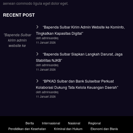
aenean commodo ligula eget dolor eget.
RECENT POST
“Bapenda Sulbar Kirim Admin Website ke Kominfo,
Tingkatkan Kapasitas Digital”
"Bapenda Sulbar
oleh adminsandeq
kirim admin
11 Januari 2026
website ke
Kominfo Sulbar!
“Bapenda Sulbar Siapkan Langkah Darurat, Jaga
Tingkatkan
Stabilitas NJKB”
kapasitas untuk
oleh adminsandeq
tata ulang wajah
11 Januari 2026
digital lembaga."
“BPKAD Sulbar dan Bank Sulselbar Perkuat
Kolaborasi Dukung Tata Kelola Keuangan Daerah”
oleh adminsandeq
11 Januari 2026
Berita
Internasional
Nasional
Regional
Pendidikan dan Kesehatan
Kriminal dan Hukum
Ekonomi dan Bisnis