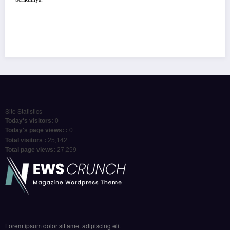
Site Statistics
Today's visitors:
0
Today's page views: :
0
Total visitors :
25,142
Total page views:
27,259
Lorem ipsum dolor sit amet adipiscing elit