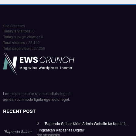
Site Statistics
Today's visitors:
0
Today's page views: :
0
Total visitors :
25,142
Total page views:
27,259
Lorem ipsum dolor sit amet adipiscing elit
aenean commodo ligula eget dolor eget.
RECENT POST
“Bapenda Sulbar Kirim Admin Website ke Kominfo,
Tingkatkan Kapasitas Digital”
"Bapenda Sulbar
oleh adminsandeq