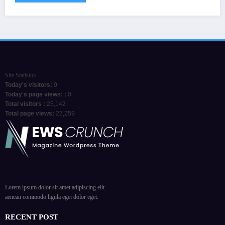
Site Statistics
Today's visitors:
0
Today's page views: :
0
Total visitors :
25,142
Total page views:
27,259
Lorem ipsum dolor sit amet adipiscing elit
aenean commodo ligula eget dolor eget.
RECENT POST