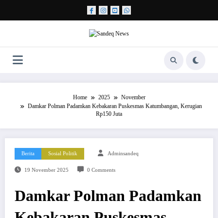
Skip
to
content
Home
2025
November
Damkar Polman Padamkan Kebakaran Puskesmas Katumbangan, Kerugian
Rp150 Juta
Berita
Sosial Politik
Adminsandeq
19 November 2025
0 Comments
Damkar Polman Padamkan
Kebakaran Puskesmas