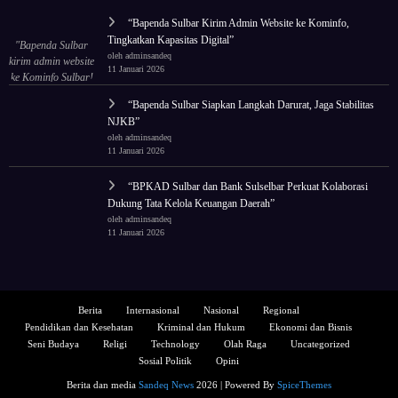
“Bapenda Sulbar Kirim Admin Website ke Kominfo,
Tingkatkan Kapasitas Digital”
"Bapenda Sulbar
oleh adminsandeq
kirim admin website
11 Januari 2026
ke Kominfo Sulbar!
Tingkatkan
“Bapenda Sulbar Siapkan Langkah Darurat, Jaga Stabilitas
kapasitas untuk tata
NJKB”
ulang wajah digital
oleh adminsandeq
lembaga."
11 Januari 2026
“BPKAD Sulbar dan Bank Sulselbar Perkuat Kolaborasi
Dukung Tata Kelola Keuangan Daerah”
oleh adminsandeq
11 Januari 2026
Berita
Internasional
Nasional
Regional
Pendidikan dan Kesehatan
Kriminal dan Hukum
Ekonomi dan Bisnis
Seni Budaya
Religi
Technology
Olah Raga
Uncategorized
Sosial Politik
Opini
Berita dan media
Sandeq News
2026 | Powered By
SpiceThemes