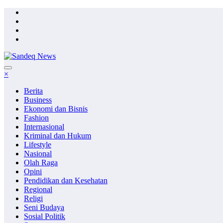
Skip
to
content
×
Berita
Business
Ekonomi dan Bisnis
Fashion
Internasional
Kriminal dan Hukum
Lifestyle
Nasional
Olah Raga
Opini
Pendidikan dan Kesehatan
Regional
Religi
Seni Budaya
Sosial Politik