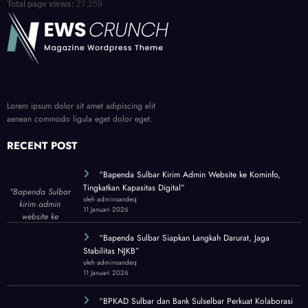
Total page views:
27,259
Lorem ipsum dolor sit amet adipiscing elit
aenean commodo ligula eget dolor eget.
RECENT POST
“Bapenda Sulbar Kirim Admin Website ke Kominfo,
Tingkatkan Kapasitas Digital”
"Bapenda Sulbar
oleh adminsandeq
kirim admin
11 Januari 2026
website ke
Kominfo Sulbar!
“Bapenda Sulbar Siapkan Langkah Darurat, Jaga
Tingkatkan
Stabilitas NJKB”
kapasitas untuk
oleh adminsandeq
tata ulang wajah
11 Januari 2026
digital lembaga."
“BPKAD Sulbar dan Bank Sulselbar Perkuat Kolaborasi