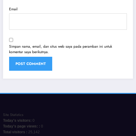
Email
Simpan nama, email, dan situs web saya pada peramban ini untuk
komentar saya berikutnya.
Site Statistics
Today's visitors:
0
Today's page views: :
0
Total visitors :
25,142