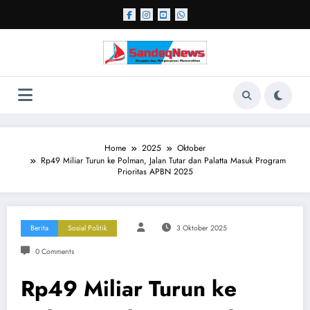
Skip
to
content
Home
2025
Oktober
Rp49 Miliar Turun ke Polman, Jalan Tutar dan Palatta Masuk Program
Prioritas APBN 2025
Berita
Sosial Politik
3 Oktober 2025
0 Comments
Rp49 Miliar Turun ke