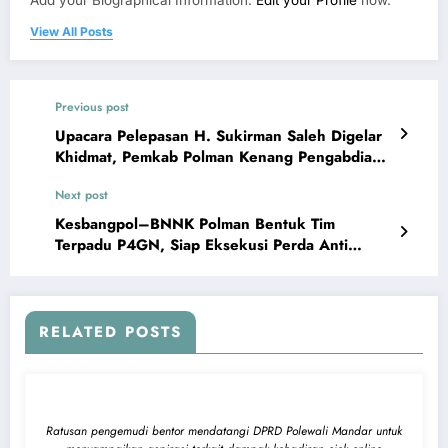
Add your Biographical Information.
Edit your Profile
now.
View All Posts
Previous post
Upacara Pelepasan H. Sukirman Saleh Digelar
Khidmat, Pemkab Polman Kenang Pengabdian
dan Keteladanannya
Next post
Kesbangpol–BNNK Polman Bentuk Tim
Terpadu P4GN, Siap Eksekusi Perda Anti
Narkotika 2024
RELATED POSTS
Ratusan pengemudi bentor mendatangi DPRD Polewali Mandar untuk