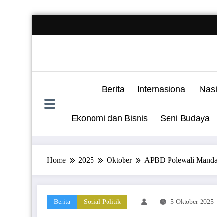
Skip
to
content
Berita
Internasional
Nasi
Ekonomi dan Bisnis
Seni Budaya
Home
2025
Oktober
APBD Polewali Mandar
Berita
Sosial Politik
5 Oktober 2025