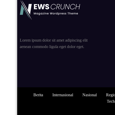
Lorem ipsum dolor sit amet adipiscing elit
aenean commodo ligula eget dolor eget.
Berita
Internasional
Nasional
Regi
Tech