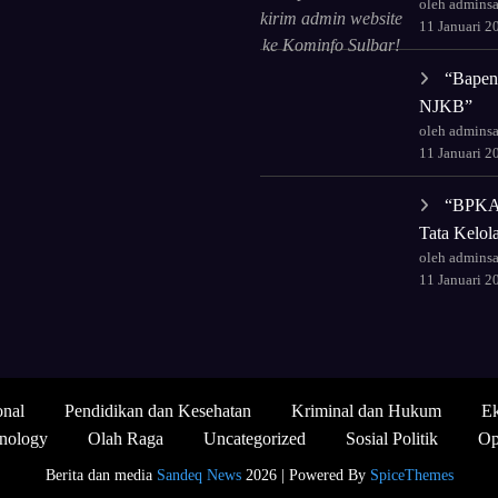
oleh admins
kirim admin website
11 Januari 2
ke Kominfo Sulbar!
Tingkatkan
“Bapend
kapasitas untuk tata
NJKB”
ulang wajah digital
oleh admins
lembaga."
11 Januari 2
“BPKAD
Tata Kelo
oleh admins
11 Januari 2
onal
Pendidikan dan Kesehatan
Kriminal dan Hukum
Ek
nology
Olah Raga
Uncategorized
Sosial Politik
Op
Berita dan media
Sandeq News
2026 | Powered By
SpiceThemes