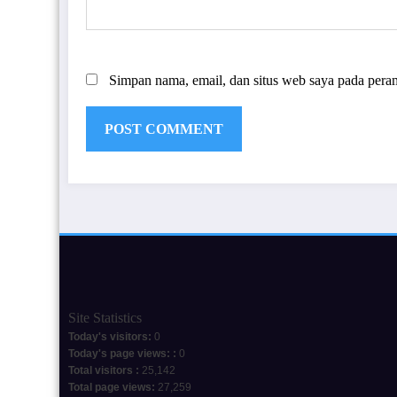
Simpan nama, email, dan situs web saya pada pera
Site Statistics
Today's visitors:
0
Today's page views: :
0
Total visitors :
25,142
Total page views:
27,259