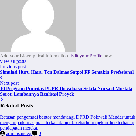
Add your Biographical Information.
Edit your Profile
now.
view all posts
Previous post
Simulasi Huru Hara, Ton Dalmas Satpol PP Semakin Profesional
Next post
10 Program Prioritas PUPR Dievaluasi: Sekda Nursaid Mustafa
Soroti Lambannya Realisasi Proyek
Related Posts
Ratusan pengemudi bentor mendatangi DPRD Polewali Mandar untuk
menyampaikan aspirasi terkait dampak kehadiran ojek online terhadap
pendapatan mereka.
adminsandeq
0