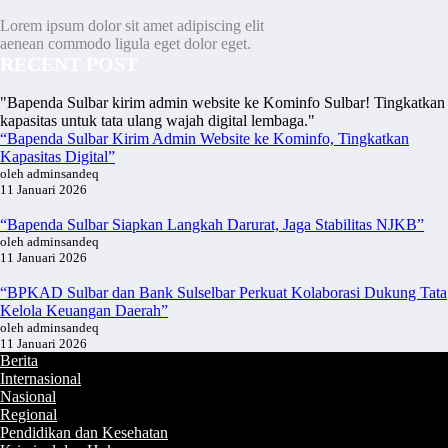
Lorem ipsum dolor sit amet adipiscing elit
aenean commodo ligula eget dolor eget.
RECENT POST
"Bapenda Sulbar kirim admin website ke Kominfo Sulbar! Tingkatkan
kapasitas untuk tata ulang wajah digital lembaga."
“Bapenda Sulbar Kirim Admin Website ke Kominfo, Tingkatkan
Kapasitas Digital”
oleh adminsandeq
11 Januari 2026
“Bapenda Sulbar Siapkan Langkah Darurat, Jaga Stabilitas NJKB”
oleh adminsandeq
11 Januari 2026
“BPKAD Sulbar dan Bank Sulselbar Perkuat Kolaborasi Dukung Tata
Kelola Keuangan Daerah”
oleh adminsandeq
11 Januari 2026
Berita
Internasional
Nasional
Regional
Pendidikan dan Kesehatan