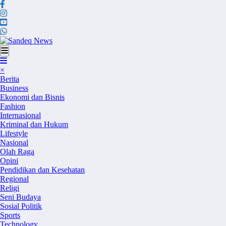
Skip
to
content
×
Berita
Business
Ekonomi dan Bisnis
Fashion
Internasional
Kriminal dan Hukum
Lifestyle
Nasional
Olah Raga
Opini
Pendidikan dan Kesehatan
Regional
Religi
Seni Budaya
Sosial Politik
Sports
Technology