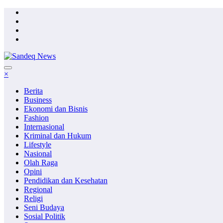
Skip
to
content
×
Berita
Business
Ekonomi dan Bisnis
Fashion
Internasional
Kriminal dan Hukum
Lifestyle
Nasional
Olah Raga
Opini
Pendidikan dan Kesehatan
Regional
Religi
Seni Budaya
Sosial Politik