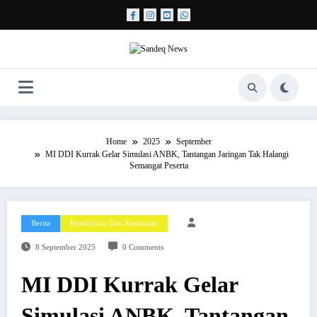
Skip
to
content
Home
2025
September
MI DDI Kurrak Gelar Simulasi ANBK, Tantangan Jaringan Tak Halangi
Semangat Peserta
Berita
Pendidikan Dan Kesehatan
8 September 2025
0 Comments
MI DDI Kurrak Gelar
Simulasi ANBK, Tantangan