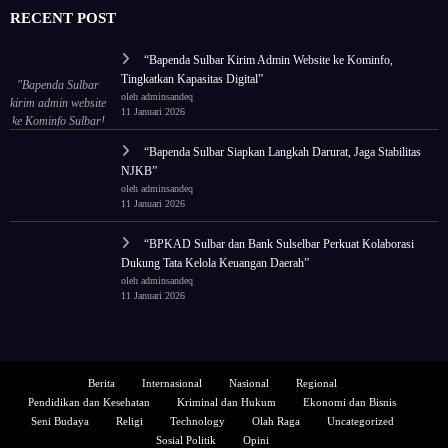
RECENT POST
“Bapenda Sulbar Kirim Admin Website ke Kominfo,
Tingkatkan Kapasitas Digital”
"Bapenda Sulbar
oleh adminsandeq
kirim admin website
11 Januari 2026
ke Kominfo Sulbar!
Tingkatkan
“Bapenda Sulbar Siapkan Langkah Darurat, Jaga Stabilitas
kapasitas untuk tata
NJKB”
ulang wajah digital
oleh adminsandeq
lembaga."
11 Januari 2026
“BPKAD Sulbar dan Bank Sulselbar Perkuat Kolaborasi
Dukung Tata Kelola Keuangan Daerah”
oleh adminsandeq
11 Januari 2026
Berita
Internasional
Nasional
Regional
Pendidikan dan Kesehatan
Kriminal dan Hukum
Ekonomi dan Bisnis
Seni Budaya
Religi
Technology
Olah Raga
Uncategorized
Sosial Politik
Opini