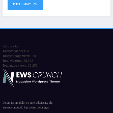
Site Statistics
Today's visitors:
0
Today's page views: :
0
Total visitors :
25,142
Total page views:
27,259
Lorem ipsum dolor sit amet adipiscing elit
aenean commodo ligula eget dolor eget.