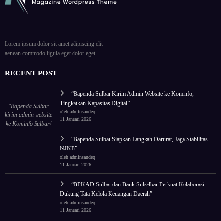
Lorem ipsum dolor sit amet adipiscing elit
aenean commodo ligula eget dolor eget.
RECENT POST
“Bapenda Sulbar Kirim Admin Website ke Kominfo,
Tingkatkan Kapasitas Digital”
"Bapenda Sulbar
oleh adminsandeq
kirim admin website
11 Januari 2026
ke Kominfo Sulbar!
Tingkatkan
“Bapenda Sulbar Siapkan Langkah Darurat, Jaga Stabilitas
kapasitas untuk tata
NJKB”
ulang wajah digital
oleh adminsandeq
lembaga."
11 Januari 2026
“BPKAD Sulbar dan Bank Sulselbar Perkuat Kolaborasi
Dukung Tata Kelola Keuangan Daerah”
oleh adminsandeq
11 Januari 2026