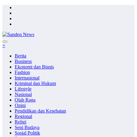
Skip
to
content
×
Berita
Business
Ekonomi dan Bisnis
Fashion
Internasional
Kriminal dan Hukum
Lifestyle
Nasional
Olah Raga
Opini
Pendidikan dan Kesehatan
Regional
Religi
Seni Budaya
Sosial Politik