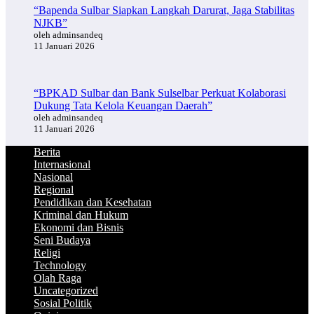
“Bapenda Sulbar Siapkan Langkah Darurat, Jaga Stabilitas
NJKB”
oleh adminsandeq
11 Januari 2026
“BPKAD Sulbar dan Bank Sulselbar Perkuat Kolaborasi
Dukung Tata Kelola Keuangan Daerah”
oleh adminsandeq
11 Januari 2026
Berita
Internasional
Nasional
Regional
Pendidikan dan Kesehatan
Kriminal dan Hukum
Ekonomi dan Bisnis
Seni Budaya
Religi
Technology
Olah Raga
Uncategorized
Sosial Politik