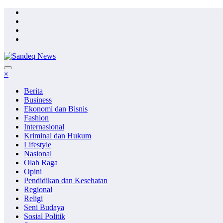
Skip
to
content
×
Berita
Business
Ekonomi dan Bisnis
Fashion
Internasional
Kriminal dan Hukum
Lifestyle
Nasional
Olah Raga
Opini
Pendidikan dan Kesehatan
Regional
Religi
Seni Budaya
Sosial Politik