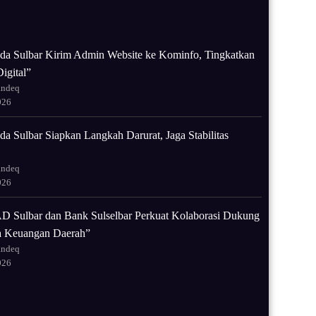
da Sulbar Kirim Admin Website ke Kominfo, Tingkatkan
igital”
andeq
026
a Sulbar Siapkan Langkah Darurat, Jaga Stabilitas
andeq
026
 Sulbar dan Bank Sulselbar Perkuat Kolaborasi Dukung
la Keuangan Daerah”
andeq
026