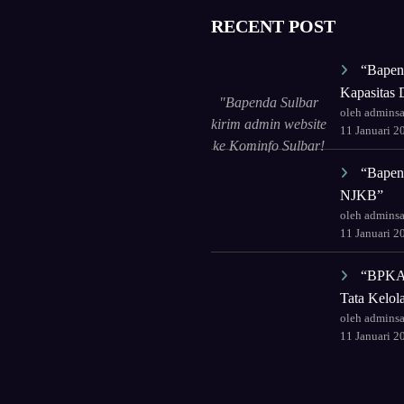
RECENT POST
“Bapen
Kapasitas D
"Bapenda Sulbar
oleh admins
kirim admin website
11 Januari 2
ke Kominfo Sulbar!
Tingkatkan
“Bapend
kapasitas untuk tata
NJKB”
ulang wajah digital
oleh admins
lembaga."
11 Januari 2
“BPKAD
Tata Kelo
oleh admins
11 Januari 2