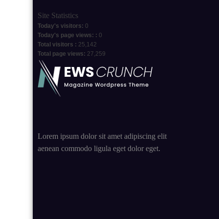
Site Statistics
Today's visitors:
0
Today's page views: :
0
Total visitors :
25,142
Total page views:
27,259
Lorem ipsum dolor sit amet adipiscing elit
aenean commodo ligula eget dolor eget.