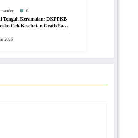
nsandeq
0
di Tengah Keramaian: DKPPKB
osko Cek Kesehatan Gratis Saat
& Festival UMKM
ni 2026