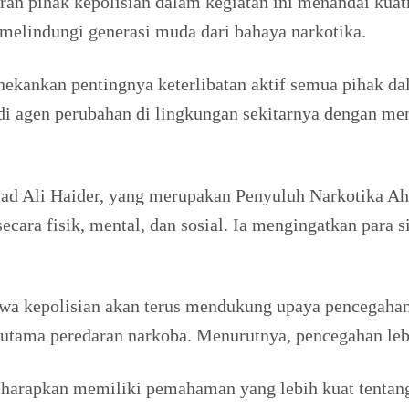
 pihak kepolisian dalam kegiatan ini menandai kuatnya
elindungi generasi muda dari bahaya narkotika.
ankan pentingnya keterlibatan aktif semua pihak d
adi agen perubahan di lingkungan sekitarnya dengan m
Ali Haider, yang merupakan Penyuluh Narkotika Ahli
cara fisik, mental, dan sosial. Ia mengingatkan para
a kepolisian akan terus mendukung upaya pencegahan 
 utama peredaran narkoba. Menurutnya, pencegahan leb
diharapkan memiliki pemahaman yang lebih kuat tentang