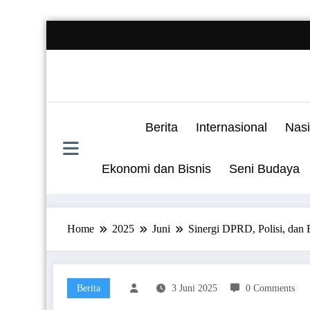
Skip
to
content
Berita
Internasional
Nasi
Ekonomi dan Bisnis
Seni Budaya
Home
2025
Juni
Sinergi DPRD, Polisi, da
Berita
3 Juni 2025
0 Comments