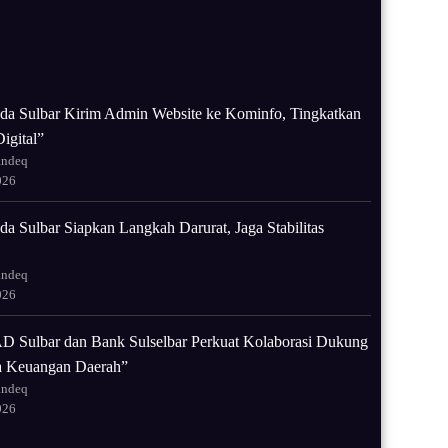
da Sulbar Kirim Admin Website ke Kominfo, Tingkatkan
igital”
andeq
026
a Sulbar Siapkan Langkah Darurat, Jaga Stabilitas
andeq
026
 Sulbar dan Bank Sulselbar Perkuat Kolaborasi Dukung
la Keuangan Daerah”
andeq
026