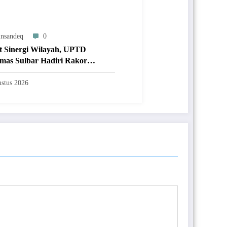
nsandeq
0
t Sinergi Wilayah, UPTD
mas Sulbar Hadiri Rakor
tan Labkesmas Regional 8 di
ar
stus 2026