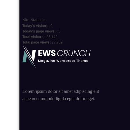
Site Statistics
Today's visitors:
0
Today's page views: :
0
Total visitors :
25,142
Total page views:
27,259
Lorem ipsum dolor sit amet adipiscing elit
aenean commodo ligula eget dolor eget.