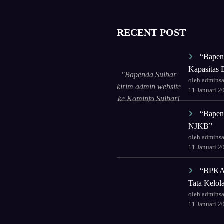
RECENT POST
“Bapen
Kapasitas D
"Bapenda Sulbar
oleh admins
kirim admin website
11 Januari 2
ke Kominfo Sulbar!
Tingkatkan
“Bapend
kapasitas untuk tata
NJKB”
ulang wajah digital
oleh admins
lembaga."
11 Januari 2
“BPKAD
Tata Kelo
oleh admins
11 Januari 2