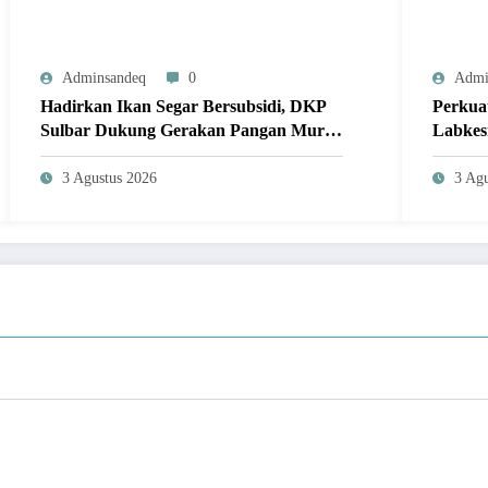
Adminsandeq
0
Admi
Hadirkan Ikan Segar Bersubsidi, DKP
Perkua
Sulbar Dukung Gerakan Pangan Murah
Labkes
Jangkau Masyarakat
Pengua
Makass
3 Agustus 2026
3 Agu