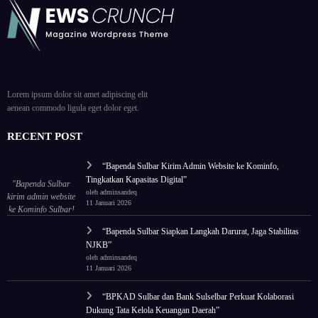
Lorem ipsum dolor sit amet adipiscing elit
aenean commodo ligula eget dolor eget.
RECENT POST
“Bapenda Sulbar Kirim Admin Website ke Kominfo,
Tingkatkan Kapasitas Digital”
"Bapenda Sulbar
oleh adminsandeq
kirim admin website
11 Januari 2026
ke Kominfo Sulbar!
Tingkatkan
“Bapenda Sulbar Siapkan Langkah Darurat, Jaga Stabilitas
kapasitas untuk tata
NJKB”
ulang wajah digital
oleh adminsandeq
lembaga."
11 Januari 2026
“BPKAD Sulbar dan Bank Sulselbar Perkuat Kolaborasi
Dukung Tata Kelola Keuangan Daerah”