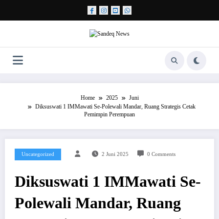
Skip
to
content
Home
2025
Juni
Diksuswati 1 IMMawati Se-Polewali Mandar, Ruang Strategis Cetak
Pemimpin Perempuan
Uncategorized
2 Juni 2025
0 Comments
Diksuswati 1 IMMawati Se-
Polewali Mandar, Ruang