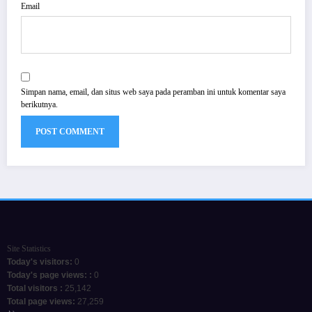
Email
Simpan nama, email, dan situs web saya pada peramban ini untuk komentar saya
berikutnya.
Site Statistics
Today's visitors:
0
Today's page views: :
0
Total visitors :
25,142
Total page views:
27,259